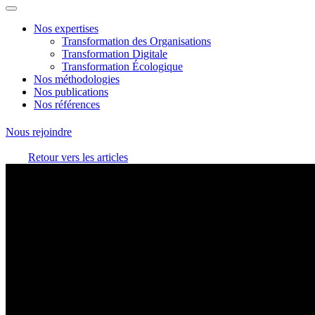
Nos expertises
Transformation des Organisations
Transformation Digitale
Transformation Écologique
Nos méthodologies
Nos publications
Nos références
Nous rejoindre
Retour vers les articles