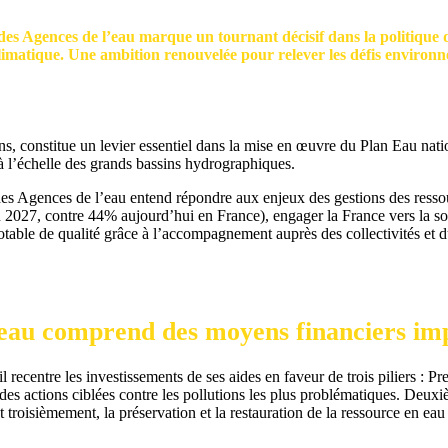
s Agences de l’eau marque un tournant décisif dans la politique de 
limatique. Une ambition renouvelée pour relever les défis environn
, constitue un levier essentiel dans la mise en œuvre du Plan Eau nati
 l’échelle des grands bassins hydrographiques.
 des Agences de l’eau entend répondre aux enjeux des gestions des ress
2027, contre 44% aujourd’hui en France), engager la France vers la sobrié
ble de qualité grâce à l’accompagnement auprès des collectivités et du 
eau comprend des moyens financiers imp
il recentre les investissements de ses aides en faveur de trois piliers : 
des actions ciblées contre les pollutions les plus problématiques. Deuxi
oisièmement, la préservation et la restauration de la ressource en eau di