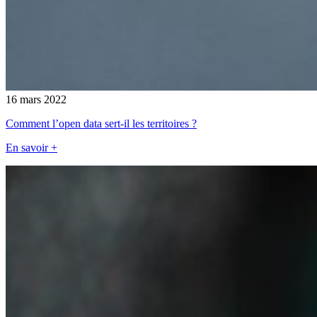
16 mars 2022
Comment l’open data sert-il les territoires ?
En savoir +