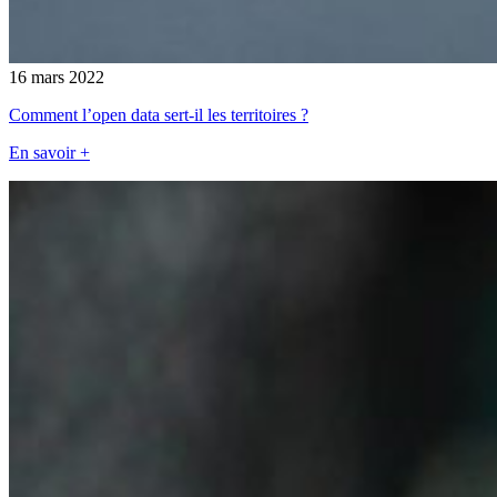
16 mars 2022
Comment l’open data sert-il les territoires ?
En savoir +