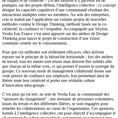
de risques et de créativité ? Un des moyens d’y parvenir est de
pratiquer, sur des projets définis, l’intelligence collective : ce concept
désigne les capacités cognitives d’une communauté résultant des
interactions multiples entre ses membres. Au sein des entreprises,
cela se traduit par l’application sur certains projets de nouvelles
méthodes comme le Design Thinking, méthode basée sur la co-
créativité, la confiance et l’empathie. Accompagnée par Abylon,
Veolia Eau France s’est ainsi appuyée sur des ateliers de Design
Thinking pour lancer le projet de construction d’une vision
commune centrée sur le consommateur.
Pour que ces méthodes soit réellement efficaces, elles doivent
reposer sur le principe de la hiérarchie horizontale : lors des ateliers
de travail, tous les statuts sont réunis mais doivent être oubliés afin
que chacun ait la même voix, ce qui permet d’assurer la synergie du
groupe. Ce nouveau mode de management collaboratif donne une
vraie preuve de confiance aux employés, leur permettant ainsi de
libérer toute leur créativité et porter une véritable culture
d’innovation intra-groupe.
C’est ainsi qu’est née, au sein de Veolia Eau, la communauté des
“sponsors du changement” : une trentaine de personnes volontaires,
issues du terrain et des différentes filières, se sont engagées pour
remettre les collaborateurs au coeur de l’organisation. Ces sponsors,
formés à l’intelligence collective, ont pour objectif d’accompagner le
changement de culture managériale, notamment en partageant leur