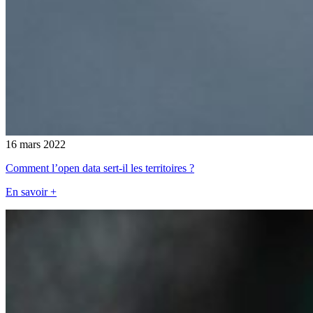
16 mars 2022
Comment l’open data sert-il les territoires ?
En savoir +