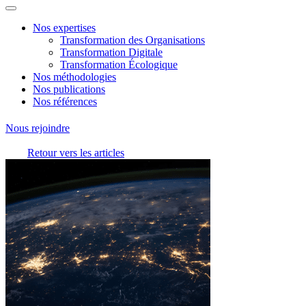
Nos expertises
Transformation des Organisations
Transformation Digitale
Transformation Écologique
Nos méthodologies
Nos publications
Nos références
Nous rejoindre
Retour vers les articles