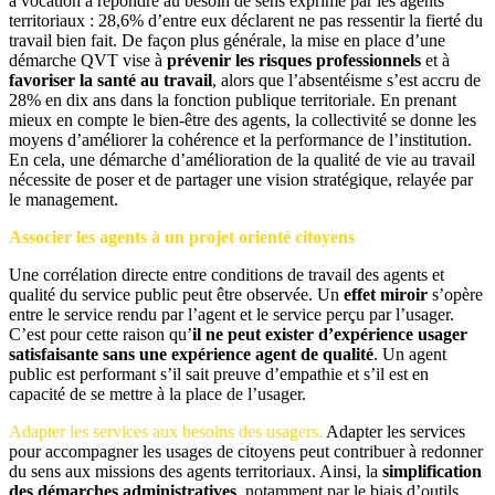
a vocation à répondre au besoin de sens exprimé par les agents
territoriaux : 28,6% d’entre eux déclarent ne pas ressentir la fierté du
travail bien fait. De façon plus générale, la mise en place d’une
démarche QVT vise à
prévenir les risques professionnels
et à
favoriser la santé au travail
, alors que l’absentéisme s’est accru de
28% en dix ans dans la fonction publique territoriale. En prenant
mieux en compte le bien-être des agents, la collectivité se donne les
moyens d’améliorer la cohérence et la performance de l’institution.
En cela, une démarche d’amélioration de la qualité de vie au travail
nécessite de poser et de partager une vision stratégique, relayée par
le management.
Associer les agents à un projet orienté citoyens
Une corrélation directe entre conditions de travail des agents et
qualité du service public peut être observée. Un
effet miroir
s’opère
entre le service rendu par l’agent et le service perçu par l’usager.
C’est pour cette raison qu’
il ne peut exister d’expérience usager
satisfaisante sans une expérience agent de qualité
. Un agent
public est performant s’il sait preuve d’empathie et s’il est en
capacité de se mettre à la place de l’usager.
Adapter les services aux besoins des usagers.
Adapter les services
pour accompagner les usages de citoyens peut contribuer à redonner
du sens aux missions des agents territoriaux. Ainsi, la
simplification
des démarches administratives
, notamment par le biais d’outils