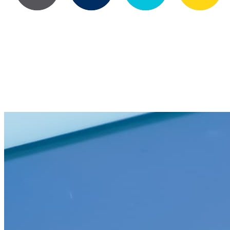
Nos prestations
Dans un contexte où la donnée est au cœur des évolutions, nous
vous accompagnons à mettre en place ou à structurer votre stratégie
Data afin d’assurer la bonne utilisation de vos données dans un
cadre fixé. Vos données sont des ressources exploitables sur
lesquelles s’appuyer pour votre développement.